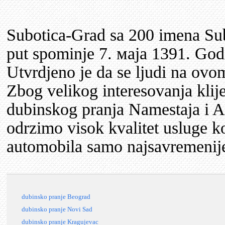
Subotica-Grad sa 200 imena Su
put spominje 7. маја 1391. Godin
Utvrdjeno je da se ljudi na ovom
Zbog velikog interesovanja kli
dubinskog pranja Namestaja i A
odrzimo visok kvalitet usluge ko
automobila samo najsavremenije 
dubinsko pranje Beograd
dubinsko pranje Novi Sad
dubinsko pranje Kragujevac