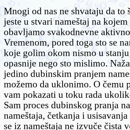
Mnogi od nas ne shvataju da to 
jeste u stvari nameštaj na koje
obavljamo svakodnevne aktivnos
Vremenom, pored toga sto se name
koje golim okom nismo u stanju
opasnije nego sto mislimo. Nažalo
jedino dubinskim pranjem name
možemo da uklonimo. O čemu pr
vam pokazati u toku rada ukoliko
Sam proces dubinskog pranja nam
nameštaja, četkanja i usisavanja
se iz nameštaja ne izvuče čista 