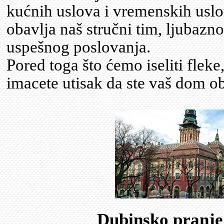
kućnih uslova i vremenskih uslov
obavlja naš stručni tim, ljubazno
uspešnog poslovanja.
Pored toga što ćemo iseliti fleke,
imacete utisak da ste vaš dom 
Dubinsko pranje