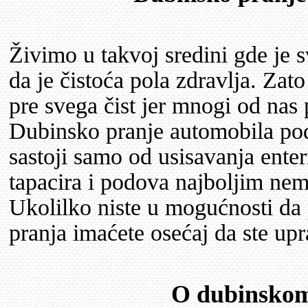
Živimo u takvoj sredini gde je 
da je čistoća pola zdravlja. Zat
pre svega čist jer mnogi od nas
Dubinsko pranje automobila pod
sastoji samo od usisavanja enteri
tapacira i podova najboljim n
Ukolilko niste u mogućnosti da 
pranja imaćete osećaj da ste upr
O dubinskom